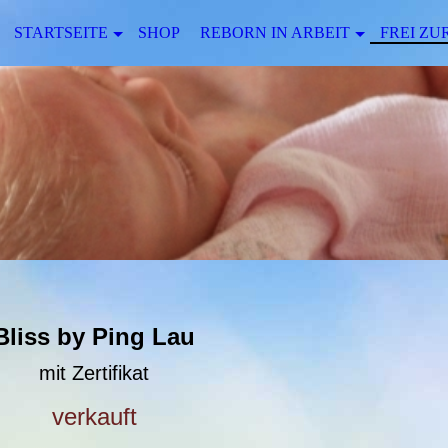
STARTSEITE
SHOP
REBORN IN ARBEIT
FREI ZU
Bliss by Ping Lau
mit Zertifikat
verkauft